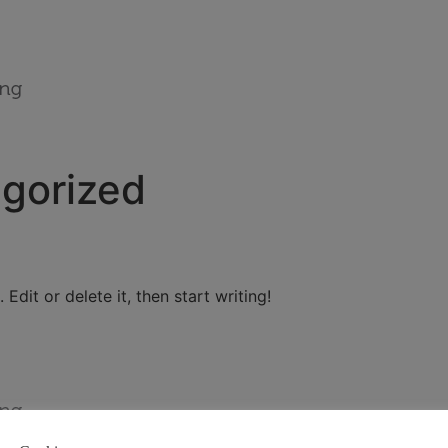
gorized
Edit or delete it, then start writing!