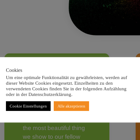
Cookies
Um eine optimale Funktionalität zu gewährleisten, werden auf
dieser Website Cookies eingesetzt. Einzelheiten zu den
verwendeten Cookies finden Sie in der folgenden Aufzählung
Cosmetic
oder in der Datenschutzerklärung.
Active
Cookie Einstellungen
Alle akzeptieren
Natural raw materials for
the most beautiful thing
we show to our fellow