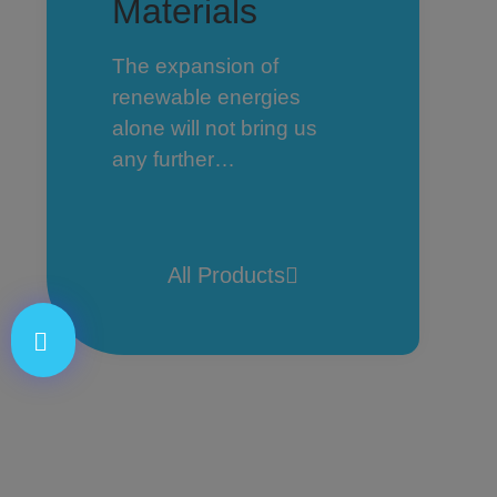
Materials
The expansion of
renewable energies
alone will not bring us
any further…
All Products