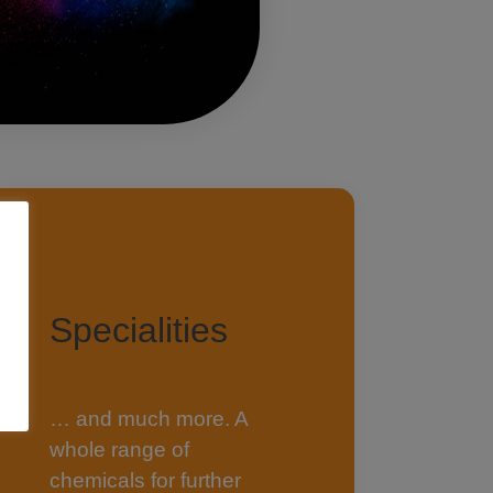
Specialities
… and much more. A
whole range of
chemicals for further