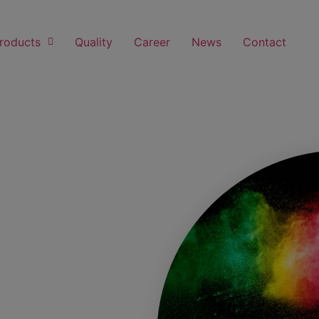
roducts
Quality
Career
News
Contact
ts: Coating
erials