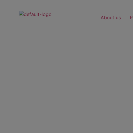
About us
P
Products
Explore our product line up in the following segmen
Materials, Cosmetic Active Ingredients, Battery Mat