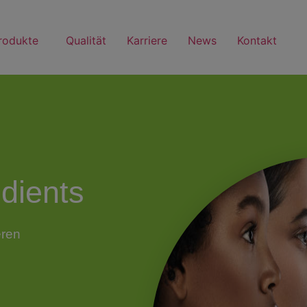
rodukte
Qualität
Karriere
News
Kontakt
dients
eren